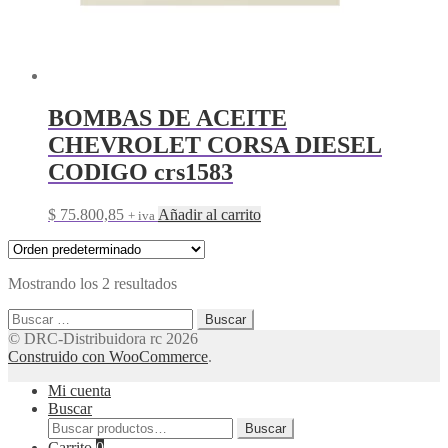
BOMBAS DE ACEITE
CHEVROLET CORSA DIESEL
CODIGO crs1583
$
75.800,85
Añadir al carrito
+ iva
Mostrando los 2 resultados
Buscar:
© DRC-Distribuidora rc 2026
Construido con WooCommerce
.
Mi cuenta
Buscar
Buscar
Buscar
por:
Carrito
0