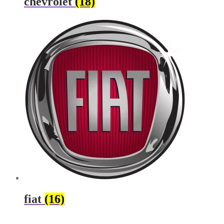
chevrolet
(18)
fiat
(16)