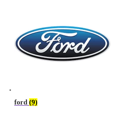
ford
(9)