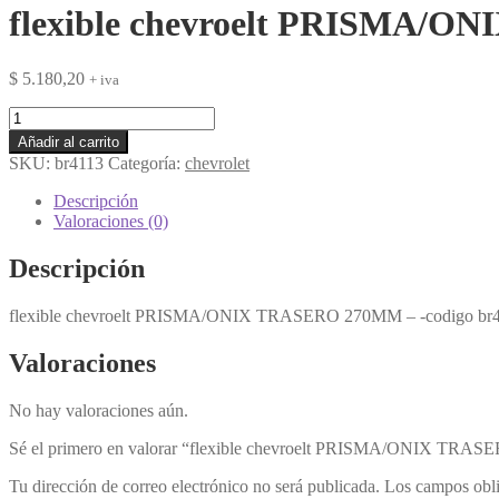
flexible chevroelt PRISMA/O
$
5.180,20
+ iva
flexible
chevroelt
Añadir al carrito
PRISMA/ONIX
SKU:
br4113
Categoría:
chevrolet
TRASERO
270MM
Descripción
codigo
Valoraciones (0)
br4113
EQ.
Descripción
cantidad
flexible chevroelt PRISMA/ONIX TRASERO 270MM – -codigo br4
Valoraciones
No hay valoraciones aún.
Sé el primero en valorar “flexible chevroelt PRISMA/ONIX TRA
Tu dirección de correo electrónico no será publicada.
Los campos obli